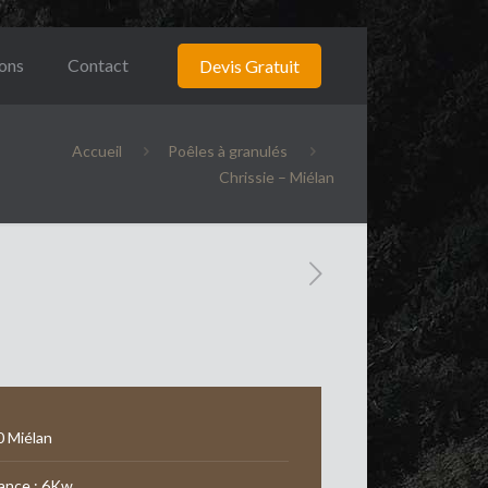
ions
Contact
Devis Gratuit
Accueil
Poêles à granulés
Chrissie – Miélan
 Miélan
ance : 6Kw