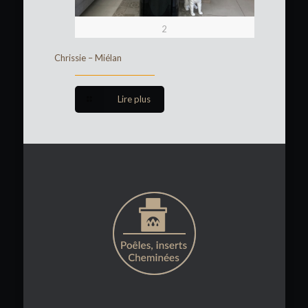
2
Chrissie – Miélan
Lire plus